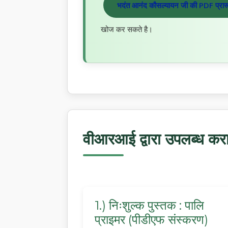
भदंत आनंद कौसल्यायन जी की PDF प्रारूप 
खोज कर सकते है।
वीआरआई द्वारा उपलब्ध करा
1.) निःशुल्क पुस्तक : पालि
प्राइमर (पीडीएफ संस्करण)